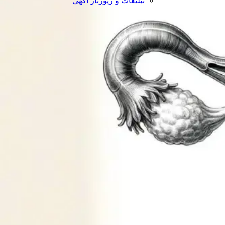
تبلیغات و رپورتاژ آگهی