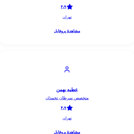
۴٫۹
تهران
مشاهدهٔ پروفایل
عطیه بهمن
متخصص سرطان تخمدان
۴٫۹
تهران
مشاهدهٔ پروفایل