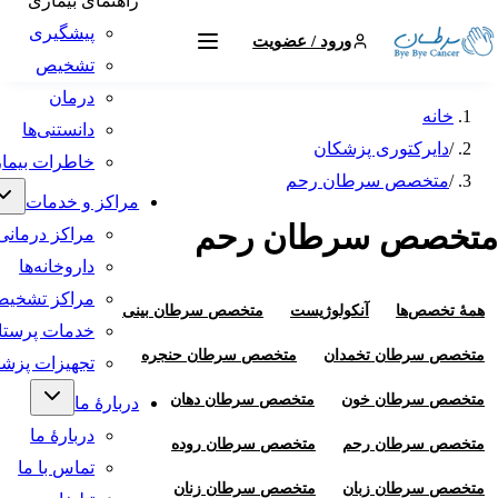
راهنمای بیماری
پیشگیری
ورود / عضویت
تشخیص
درمان
ه
دانستنی‌ها
یرکتوری پزشکان
خاطرات بیماران
خصص سرطان رحم
مراکز و خدمات
ص سرطان رحم
مراکز درمانی
داروخانه‌ها
مراکز تشخیصی
صص‌ها
آنکولوژیست
متخصص سرطان بینی
خدمات پرستاری
سرطان تخمدان
متخصص سرطان حنجره
تجهیزات پزشکی
سرطان خون
متخصص سرطان دهان
دربارهٔ ما
دربارهٔ ما
سرطان رحم
متخصص سرطان روده
تماس با ما
سرطان زبان
متخصص سرطان زنان