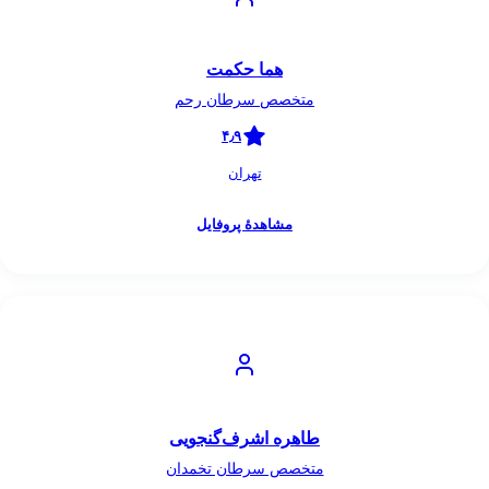
هما حکمت
متخصص سرطان رحم
۴٫۹
تهران
مشاهدهٔ پروفایل
طاهره اشرف‌گنجویی
متخصص سرطان تخمدان