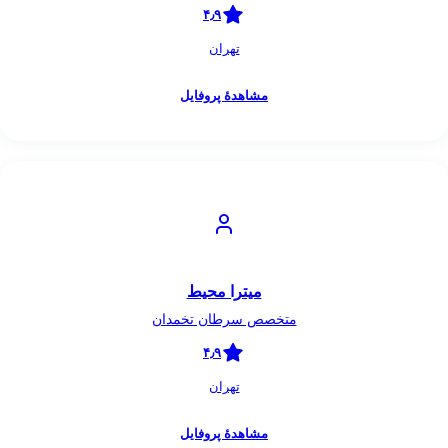
۴٫۹
تهران
مشاهدهٔ پروفایل
میترا محیط
متخصص سرطان تخمدان
۴٫۹
تهران
مشاهدهٔ پروفایل