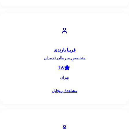
فریبا یارندی
متخصص سرطان تخمدان
۴٫۹
تهران
مشاهدهٔ پروفایل