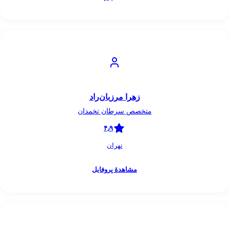
زهرا مرزبان‌راد
متخصص سرطان تخمدان
۴٫۹
تهران
مشاهدهٔ پروفایل