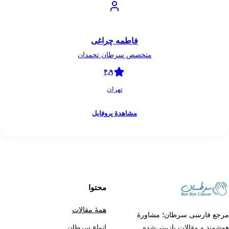
فاطمه چراغی
متخصص سرطان تخمدان
۴٫۹
تهران
مشاهدهٔ پروفایل
محتوا
همهٔ مقالات
ی سرطان؛ مشاورهٔ
قالات بازبینی‌شده
انواع سرطان