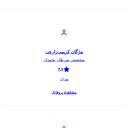
مژگان کریمی‌زارچی
متخصص سرطان تخمدان
۴٫۹
تهران
مشاهدهٔ پروفایل