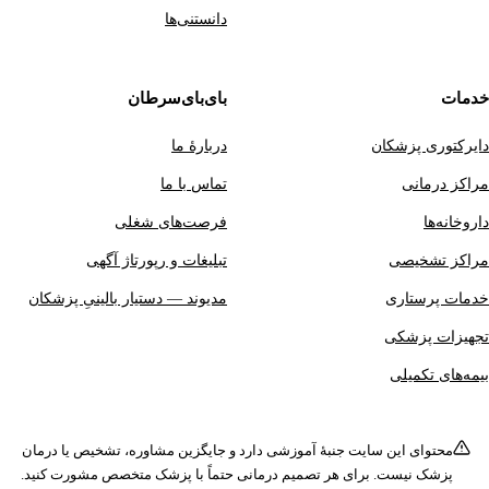
دانستنی‌ها
بای‌بای‌سرطان
 پزشکان
دربارهٔ ما
انی
تماس با ما
فرصت‌های شغلی
خیصی
تبلیغات و رپورتاژ آگهی
ستاری
مدیوند — دستیار بالینیِ پزشکان
پزشکی
کمیلی
ی این سایت جنبهٔ آموزشی دارد و جایگزین مشاوره، تشخیص یا درمان
 نیست. برای هر تصمیم درمانی حتماً با پزشک متخصص مشورت کنید.