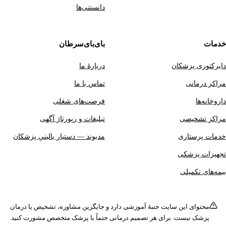
دانستنی‌ها
بای‌بای‌سرطان
 پزشکان
دربارهٔ ما
انی
تماس با ما
فرصت‌های شغلی
خیصی
تبلیغات و رپورتاژ آگهی
ستاری
مدیوند — دستیار بالینیِ پزشکان
پزشکی
کمیلی
ی این سایت جنبهٔ آموزشی دارد و جایگزین مشاوره، تشخیص یا درمان
 نیست. برای هر تصمیم درمانی حتماً با پزشک متخصص مشورت کنید.