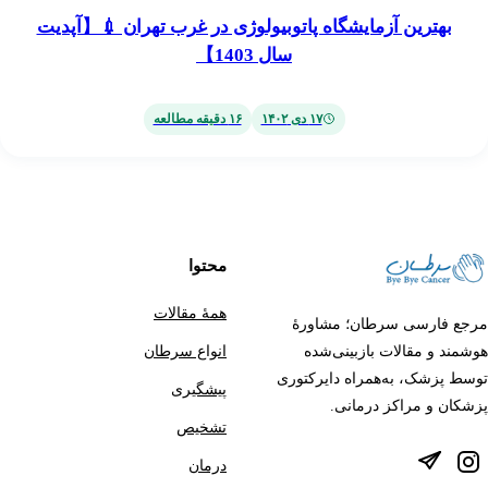
ین آزمایشگاه پاتوبیولوژی در غرب تهران 💉【آپدیت
سال 1403】
۱۷ دی ۱۴۰۲
۱۶
دقیقه مطالعه
محتوا
همهٔ مقالات
ی سرطان؛ مشاورهٔ
قالات بازبینی‌شده
انواع سرطان
، به‌همراه دایرکتوری
پیشگیری
مراکز درمانی.
تشخیص
درمان