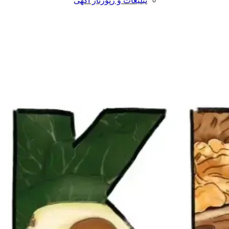
تبلیغات و رپورتاژ آگهی