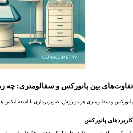
تفاوت‌های بین پانورکس و سفالومتری: چه زما
پانورکس و سفالومتری هر دو روش تصویربرداری با اشعه ایکس هستند
کاربردهای پانورکس
پانورکس برای تصویربرداری جامع از کل دهان و فک‌ها مناسب است و