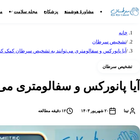
مشاورهٔ هوشمند
پزشکان
مجله سلامت
مر
خانه
/
تشخیص سرطان
/
آیا پانورکس و سفالومتری می‌توانند به تشخیص سرطان کمک کن
تشخیص سرطان
آیا پانورکس و سفالومتری می
تینا
۲۰ شهریور ۱۴۰۳
۱۲
دقیقه مطالعه