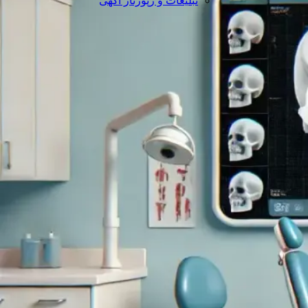
تبلیغات و رپورتاژ آگهی