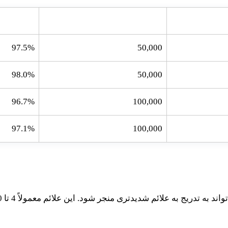
تعداد جان باختگان
درصد بهبود
97.5%
50,000
98.0%
50,000
96.7%
100,000
97.1%
100,000
شدیدتری منجر شود. این علائم معمولاً 4 تا 10 روز پس از گزش پشه آلوده ظاهر می‌شوند.