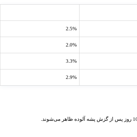
 یافتگان
درصد جان باختگان
2.5%
2.0%
3.3%
2.9%