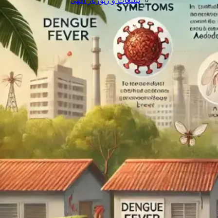
تبلیغات و رپورتاژ آگهی