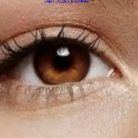
تبلیغات و رپورتاژ آگهی